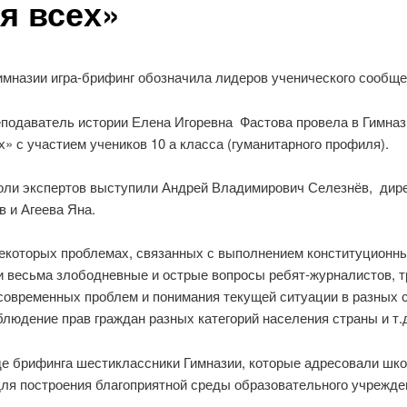
я всех»
имназии игра-брифинг обозначила лидеров ученического сообщ
подаватель истории Елена Игоревна Фастова провела в Гимназ
х» с участием учеников 10 а класса (гуманитарного профиля).
оли экспертов выступили Андрей Владимирович Селезнёв, дире
в и Агеева Яна.
екоторых проблемах, связанных с выполнением конституционны
ли весьма злободневные и острые вопросы ребят-журналистов,
 современных проблем и понимания текущей ситуации в разных 
блюдение прав граждан разных категорий населения страны и т.д
де брифинга шестиклассники Гимназии, которые адресовали шк
ля построения благоприятной среды образовательного учрежде