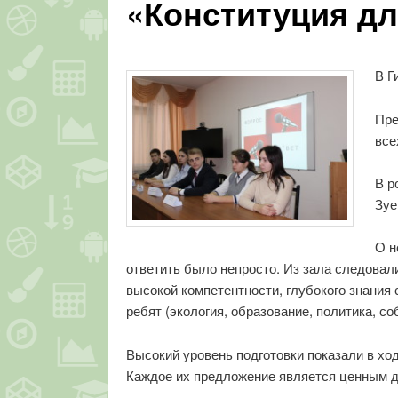
«Конституция дл
В Г
Пре
все
В р
Зуе
О н
ответить было непросто. Из зала следова
высокой компетентности, глубокого знания
ребят (экология, образование, политика, со
Высокий уровень подготовки показали в хо
Каждое их предложение является ценным д