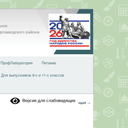
ьное
розаводского района
ПрофЛаборатория
Питание
Для выпускников 9-х и 11-х классов
Версия для слабовидящих
Навигация
←
Предыдущая
Следующая
→
по
записям