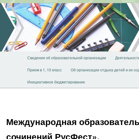
Перейти
к
основному
содержимому
Главное
Сведения об образовательной организации
Деятельност
меню
Прием в 1, 10 класс
Об организации отдыха детей и их о
Инициативное бюджетирование
Международная образователь
сочинений РусФест».