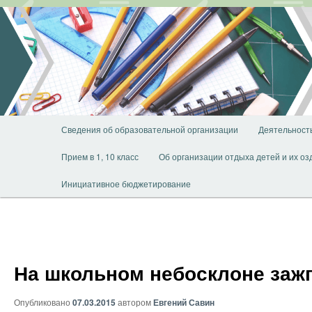
Перейти
к
основному
содержимому
Главное
Сведения об образовательной организации
Деятельност
меню
Прием в 1, 10 класс
Об организации отдыха детей и их о
Инициативное бюджетирование
На школьном небосклоне заж
Опубликовано
07.03.2015
автором
Евгений Савин