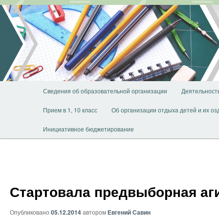
Перейти
к
основному
содержимому
Главное
Сведения об образовательной организации
Деятельност
меню
Прием в 1, 10 класс
Об организации отдыха детей и их о
Инициативное бюджетирование
Стартовала предвыборная аг
Опубликовано
05.12.2014
автором
Евгений Савин