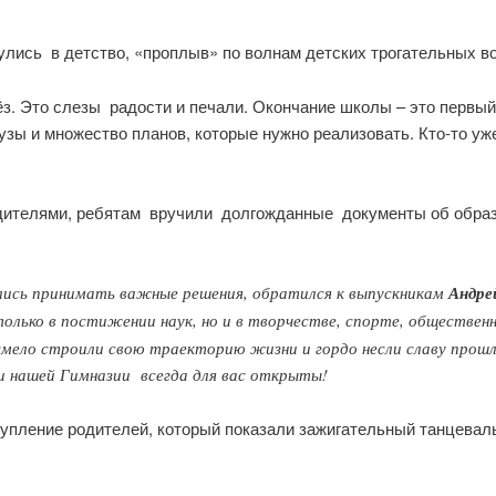
улись в детство, «проплыв» по волнам детских трогательных в
ёз. Это слезы радости и печали. Окончание школы – это первы
вузы и множество планов, которые нужно реализовать. Кто-то у
дителями, ребятам вручили долгожданные документы об образ
чились принимать важные решения, обратился к выпускникам
Андре
 только в постижении наук, но и в творчестве, спорте, обществен
мело строили свою траекторию жизни и гордо несли славу прошл
ри нашей Гимназии всегда для вас открыты!
упление родителей, который показали зажигательный танцевал