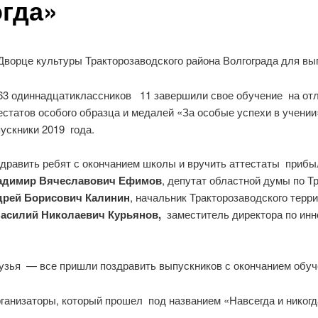
огда»
Дворце культуры Тракторозаводского района Волгограда для в
63 одиннадцатиклассников 11 завершили свое обучение на отл
естатов особого образца и медалей «За особые успехи в учении
ускники 2019 года.
дравить ребят с окончанием школы и вручить аттестаты прибыл
адимир Вячеславович Ефимов
, депутат областной думы по Т
дрей Борисович Калинин
, начальник Тракторозаводского терр
асилий Николаевич Курьянов,
заместитель директора по инн
рузья — все пришли поздравить выпускников с окончанием обуч
ганизаторы, который прошел под названием «Навсегда и никогд