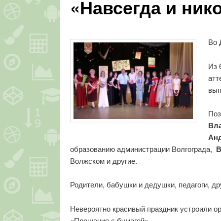
«Навсегда и ник
Во 
Из 
атт
вып
Поз
Вл
Ан
образованию администрации Волгограда,
В
Волжском и другие.
Родители, бабушки и дедушки, педагоги, д
Невероятно красивый праздник устроили ор
«Прощание с бумагой».