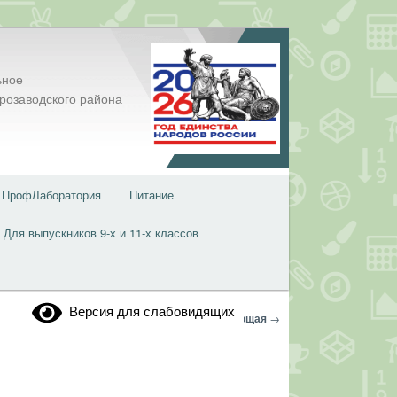
ьное
розаводского района
ПрофЛаборатория
Питание
Для выпускников 9-х и 11-х классов
Версия для слабовидящих
Навигация
←
Предыдущая
Следующая
→
по
записям