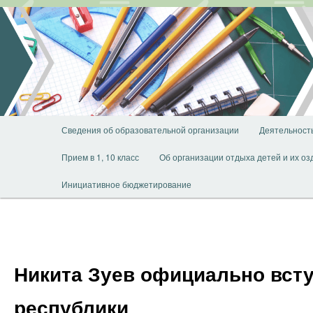
Перейти
к
основному
содержимому
Главное
Сведения об образовательной организации
Деятельност
меню
Прием в 1, 10 класс
Об организации отдыха детей и их о
Инициативное бюджетирование
Никита Зуев официально вст
республики