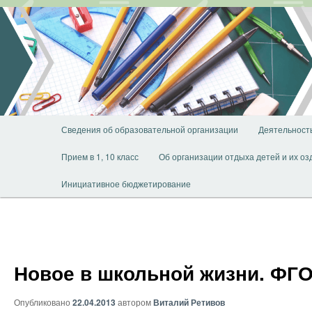
Перейти
к
основному
содержимому
Главное
Сведения об образовательной организации
Деятельност
меню
Прием в 1, 10 класс
Об организации отдыха детей и их о
Инициативное бюджетирование
Новое в школьной жизни. ФГ
Опубликовано
22.04.2013
автором
Виталий Ретивов