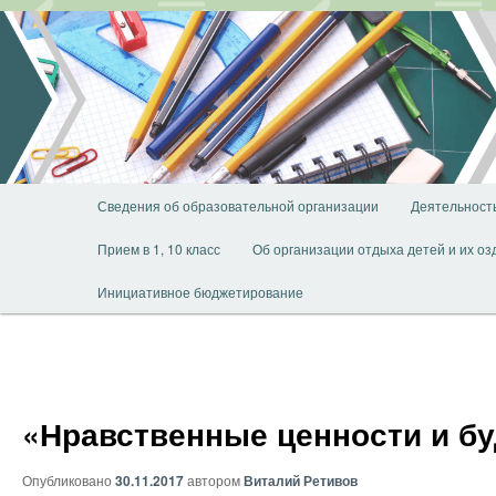
Перейти
к
основному
содержимому
Главное
Сведения об образовательной организации
Деятельност
меню
Прием в 1, 10 класс
Об организации отдыха детей и их о
Инициативное бюджетирование
«Нравственные ценности и б
Опубликовано
30.11.2017
автором
Виталий Ретивов