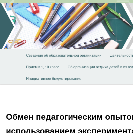
Перейти
к
основному
содержимому
Главное
Сведения об образовательной организации
Деятельност
меню
Прием в 1, 10 класс
Об организации отдыха детей и их о
Инициативное бюджетирование
Обмен педагогическим опыто
использованием эксперимен