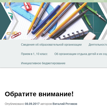
Перейти
к
основному
содержимому
Главное
Сведения об образовательной организации
Деятельност
меню
Прием в 1, 10 класс
Об организации отдыха детей и их о
Инициативное бюджетирование
Обратите внимание!
Опубликовано
08.09.2017
автором
Виталий Ретивов