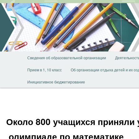
Перейти
к
основному
содержимому
Главное
Сведения об образовательной организации
Деятельност
меню
Прием в 1, 10 класс
Об организации отдыха детей и их о
Инициативное бюджетирование
Около 800 учащихся приняли 
олимпиаде по математике