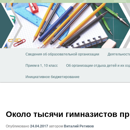
Перейти
к
основному
содержимому
Главное
Сведения об образовательной организации
Деятельност
меню
Прием в 1, 10 класс
Об организации отдыха детей и их о
Инициативное бюджетирование
Около тысячи гимназистов пр
Опубликовано
24.04.2017
автором
Виталий Ретивов