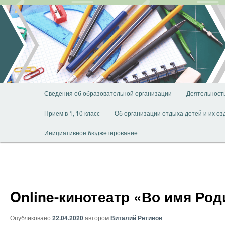
Перейти
к
основному
содержимому
Главное
Сведения об образовательной организации
Деятельност
меню
Прием в 1, 10 класс
Об организации отдыха детей и их о
Инициативное бюджетирование
Online-кинотеатр «Во имя Ро
Опубликовано
22.04.2020
автором
Виталий Ретивов