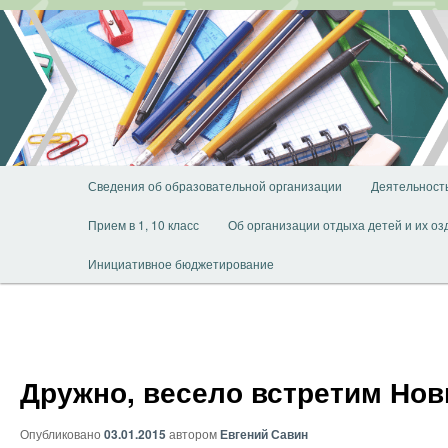
Перейти
к
основному
содержимому
Главное
Сведения об образовательной организации
Деятельност
меню
Прием в 1, 10 класс
Об организации отдыха детей и их о
Инициативное бюджетирование
Дружно, весело встретим Нов
Опубликовано
03.01.2015
автором
Евгений Савин