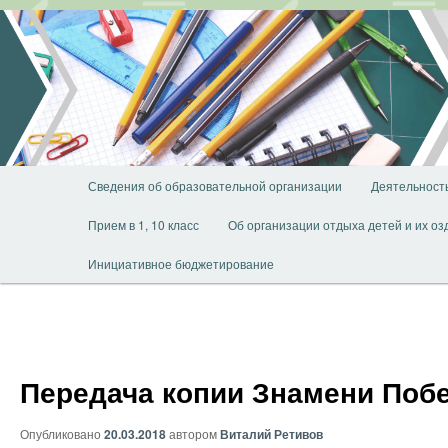
Перейти
к
основному
содержимому
Главное
Сведения об образовательной организации
Деятельност
меню
Прием в 1, 10 класс
Об организации отдыха детей и их о
Инициативное бюджетирование
Передача копии Знамени Побе
Опубликовано
20.03.2018
автором
Виталий Ретивов