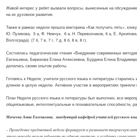
Живой интерес у ребят вызвали вопросы, вынесенные на обсуждение
на их духовное развитие.
Также в рамках недели прошла викторина «Как получить пять», конку
Ю. Пузикова, 5 а, Ф. Немчук, 6 а, Н. Перевозчиков, 6 а, Е. Архипова
Волгограда). (7 б, 7 в, 7 г, 7 д, 8 б, 8 в, 8 г).
Состоялись педагогические чтения «Внедрение современных методик
Евгеньевна, Бирюкова Елена Алексеевна, Бурдина Елена Владимиро
делились своим опытом работы.
Готовясь к Неделе, учителя русского языка и литературы старались
длиною в целую неделю. Активное участие в мероприятиях приняли 
План Недели русского языка и литературы был выполнен, все мероп
общеязыковые, интеллектуальные и познавательные способности, р
Мачеева Анна Евгеньевна, заведующий кафедрой учителей русского яз
– Проведение предметной недели формирует и развивает творческую акт
этого никогда нельзя забывать ни одному учителю, а особенно словесник