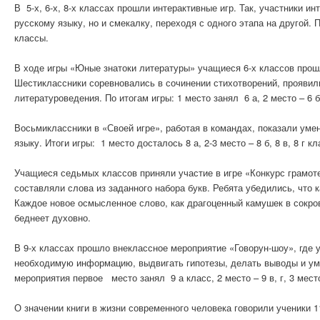
В 5-х, 6-х, 8-х классах прошли интерактивные игр. Так, участники 
русскому языку, но и смекалку, переходя с одного этапа на другой. П
классы.
В ходе игры «Юные знатоки литературы» учащиеся 6-х классов прошл
Шестиклассники соревновались в сочинении стихотворений, проявили
литературоведения. По итогам игры: 1 место занял 6 а, 2 место – 6 б, 
Восьмиклассники в «Своей игре», работая в командах, показали уме
языку. Итоги игры: 1 место досталось 8 а, 2-3 место – 8 б, 8 в, 8 г к
Учащиеся седьмых классов приняли участие в игре «Конкурс грамо
составляли слова из заданного набора букв. Ребята убедились, что
Каждое новое осмысленное слово, как драгоценный камушек в сокров
беднеет духовно.
В 9-х классах прошло внеклассное мероприятие «Говорун-шоу», где 
необходимую информацию, выдвигать гипотезы, делать выводы и умо
мероприятия первое место занял 9 а класс, 2 место – 9 в, г, 3 место
О значении книги в жизни современного человека говорили ученики 