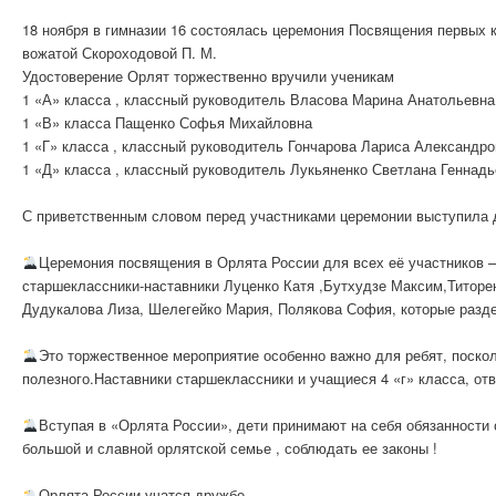
18 ноября в гимназии 16 состоялась церемония Посвящения первых к
вожатой Скороходовой П. М.
Удостоверение Орлят торжественно вручили ученикам
1 «А» класса , классный руководитель Власова Марина Анатольевна
1 «В» класса Пащенко Софья Михайловна
1 «Г» класса , классный руководитель Гончарова Лариса Александро
1 «Д» класса , классный руководитель Лукьяненко Светлана Геннад
С приветственным словом перед участниками церемонии выступила 
Церемония посвящения в Орлята России для всех её участников —
старшеклассники-наставники Луценко Катя ,Бутхудзе Максим,Титоре
Дудукалова Лиза, Шелегейко Мария, Полякова София, которые разде
Это торжественное мероприятие особенно важно для ребят, посколь
полезного.Наставники старшеклассники и учащиеся 4 «г» класса, от
Вступая в «Орлята России», дети принимают на себя обязанности
большой и славной орлятской семье , соблюдать ее законы !
Орлята России учатся дружбе,