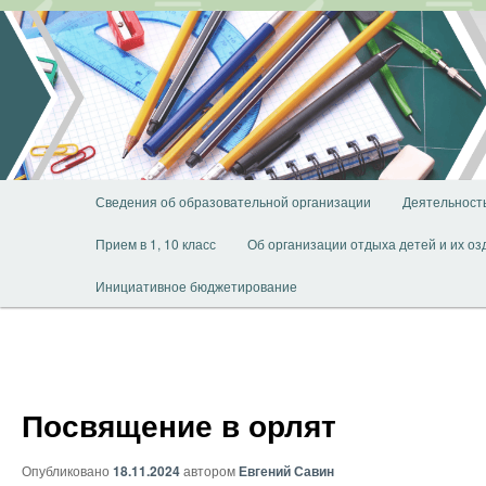
Перейти
к
основному
содержимому
Главное
Сведения об образовательной организации
Деятельност
меню
Прием в 1, 10 класс
Об организации отдыха детей и их о
Инициативное бюджетирование
Посвящение в орлят
Опубликовано
18.11.2024
автором
Евгений Савин