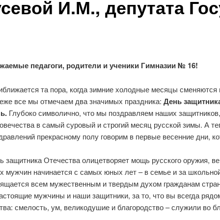
севой И.М., депутата Го
жаемые педагоги, родители и ученики Гимназии № 16!
иближается та пора, когда зимние холодные месяцы сменяются 
еже все мы отмечаем два значимых праздника:
День защитник
ь.
Глубоко символично, что мы поздравляем наших защитников
овечества в самый суровый и строгий месяц русской зимы. А т
дравлений прекрасному полу говорим в первые весенние дни, 
ь защитника Отечества олицетворяет мощь русского оружия, ве
х мужчин начинается с самых юных лет – в семье и за школьной
освящается всем мужественным и твердым духом гражданам стра
астоящие мужчины и наши защитники, за то, что вы всегда рядо
ва: смелость, ум, великодушие и благородство – служили во бл