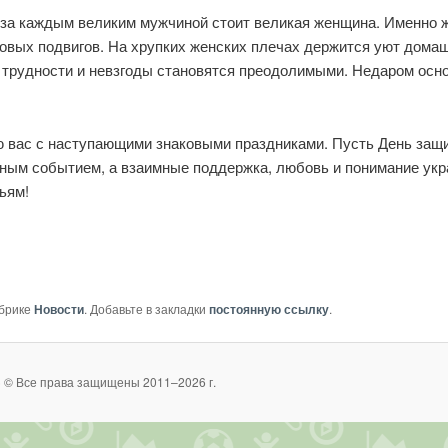
о за каждым великим мужчиной стоит великая женщина. Именно
вых подвигов. На хрупких женских плечах держится уют домашн
 трудности и невзгоды становятся преодолимыми. Недаром осн
яю вас с наступающими знаковыми праздниками. Пусть День за
йным событием, а взаимные поддержка, любовь и понимание укр
ьям!
убрике
Новости
. Добавьте в закладки
постоянную ссылку
.
 © Все права защищены 2011–2026 г.