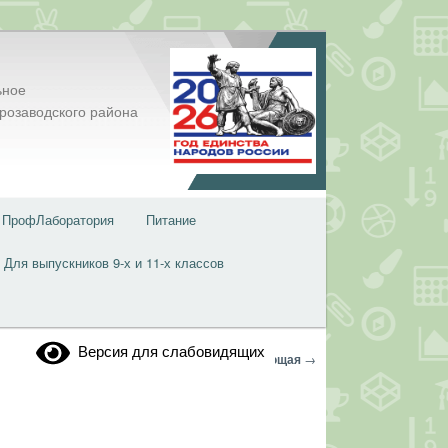
ьное
розаводского района
ПрофЛаборатория
Питание
Для выпускников 9-х и 11-х классов
Версия для слабовидящих
Навигация
←
Предыдущая
Следующая
→
по
записям