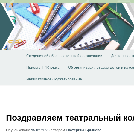
Перейти
к
основному
содержимому
Главное
Сведения об образовательной организации
Деятельност
меню
Прием в 1, 10 класс
Об организации отдыха детей и их о
Инициативное бюджетирование
Поздравляем театральный ко
Опубликовано
15.02.2026
автором
Екатерина Брынова