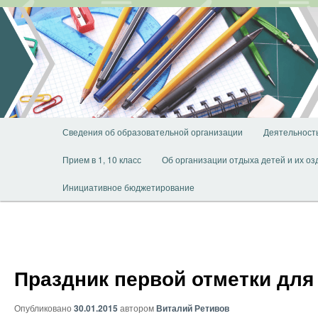
Перейти
к
основному
содержимому
Главное
Сведения об образовательной организации
Деятельност
меню
Прием в 1, 10 класс
Об организации отдыха детей и их о
Инициативное бюджетирование
Праздник первой отметки для
Опубликовано
30.01.2015
автором
Виталий Ретивов