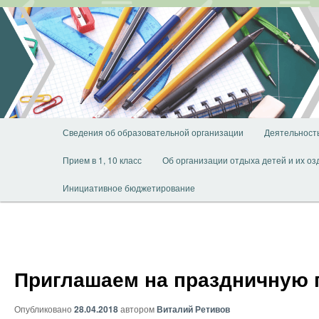
Перейти
к
основному
содержимому
Главное
Сведения об образовательной организации
Деятельност
меню
Прием в 1, 10 класс
Об организации отдыха детей и их о
Инициативное бюджетирование
Приглашаем на праздничную 
Опубликовано
28.04.2018
автором
Виталий Ретивов