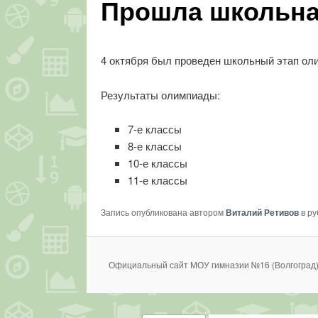
Прошла школьна
4 октября был проведен школьный этап ол
Результаты олимпиады:
7-е классы
8-е классы
10-е классы
11-е классы
Запись опубликована автором
Виталий Ретивов
в р
Официальный сайт МОУ гимназии №16 (Волгоград)