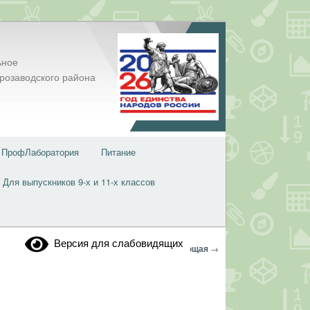
ьное
розаводского района
ПрофЛаборатория
Питание
Для выпускников 9-х и 11-х классов
Версия для слабовидящих
Навигация
←
Предыдущая
Следующая
→
по
записям