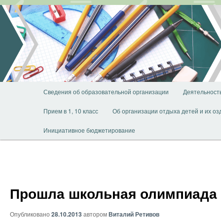
Перейти
к
основному
содержимому
Главное
Сведения об образовательной организации
Деятельност
меню
Прием в 1, 10 класс
Об организации отдыха детей и их о
Инициативное бюджетирование
Прошла школьная олимпиада 
Опубликовано
28.10.2013
автором
Виталий Ретивов