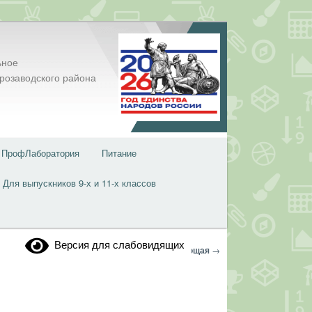
ьное
розаводского района
ПрофЛаборатория
Питание
Для выпускников 9-х и 11-х классов
Версия для слабовидящих
Навигация
←
Предыдущая
Следующая
→
по
записям