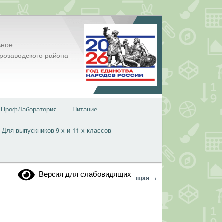
ьное
розаводского района
ПрофЛаборатория
Питание
Для выпускников 9-х и 11-х классов
Версия для слабовидящих
Навигация
←
Предыдущая
Следующая
→
по
записям