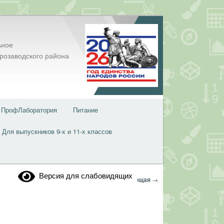
ьное
розаводского района
ПрофЛаборатория
Питание
Для выпускников 9-х и 11-х классов
Версия для слабовидящих
Навигация
←
Предыдущая
Следующая
→
по
записям