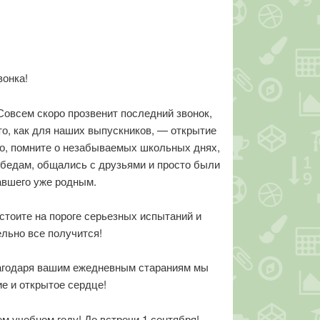
вонка!
Совсем скоро прозвенит последний звонок,
-то, как для наших выпускников, — открытие
ого, помните о незабываемых школьных днях,
обедам, общались с друзьями и просто были
тавшего уже родным.
тоите на пороге серьезных испытаний и
ельно все получится!
лагодаря вашим ежедневным стараниям мы
е и открытое сердце!
м учебном году! До встречи 1 сентября!