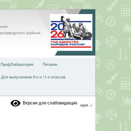
ьное
розаводского района
ПрофЛаборатория
Питание
Для выпускников 9-х и 11-х классов
Версия для слабовидящих
Навигация
←
Предыдущая
Следующая
→
по
записям