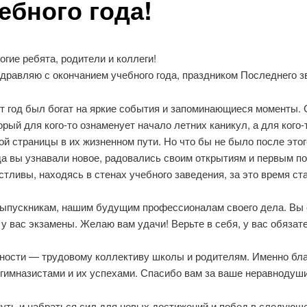
ебного года!
огие ребята, родители и коллеги!
дравляю с окончанием учебного года, праздником Последнего з
т год был богат на яркие события и запоминающиеся моменты. 
орый для кого-то ознаменует начало летних каникул, а для кого
ой страницы в их жизненном пути. Но что бы не было после эт
да вы узнавали новое, радовались своим открытиям и первым п
стливы, находясь в стенах учебного заведения, за это время с
ыпускникам, нашим будущим профессионалам своего дела. Вы с
у вас экзамены. Желаю вам удачи! Верьте в себя, у вас обязат
рности — трудовому коллективу школы и родителям. Именно б
гимназистами и их успехами. Спасибо вам за ваше неравнодуши
уть и набраться сил для новых достижений и побед в следующе