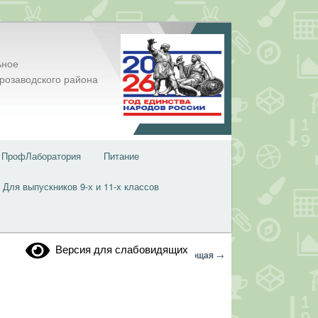
ьное
розаводского района
ПрофЛаборатория
Питание
Для выпускников 9-х и 11-х классов
Версия для слабовидящих
Навигация
←
Предыдущая
Следующая
→
по
записям