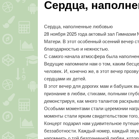
Сердца, наполн
Сердца, наполненные любовью
28 ноября 2025 года актовый зал Гимнази
Матери. В этот особенный осенний вечер с
благодарностью и нежностью.
С самого начала атмосфера была наполнена
Ведущие напомнили нам о том, каким бесц
человек. И, конечно же, в этот вечер про
сердцами их детей.
В этот вечер для дорогих мам и бабушек в
признание в любви, стихами, полными глуб
демонстрируя, как много талантов раскрыв
Особыми моментами стали церемонии награж
моменты стали ярким свидетельством того, 
Концерт подарил нам удивительное путешес
беззаботности. Каждый номер, каждый звук
напомнить о той безграничной любви, котор