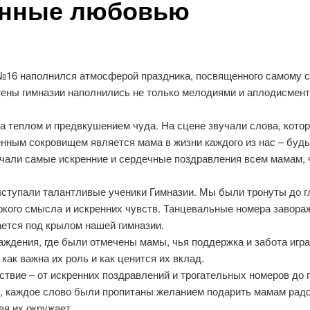
енные любовью
и №16 наполнился атмосферой праздника, посвященного самому 
тены гимназии наполнились не только мелодиями и аплодисмент
 теплом и предвкушением чуда. На сцене звучали слова, которы
енным сокровищем является мама в жизни каждого из нас – буд
звучали самые искренние и сердечные поздравления всем мамам,
ыступали талантливые ученики Гимназии. Мы были тронуты до г
окого смысла и искренних чувств. Танцевальные номера завораж
ается под крылом нашей гимназии.
дения, где были отмечены мамы, чья поддержка и забота игра
как важна их роль и как ценится их вклад.
твие – от искренних поздравлений и трогательных номеров до п
, каждое слово были пропитаны желанием подарить мамам радо
ая их окружает.