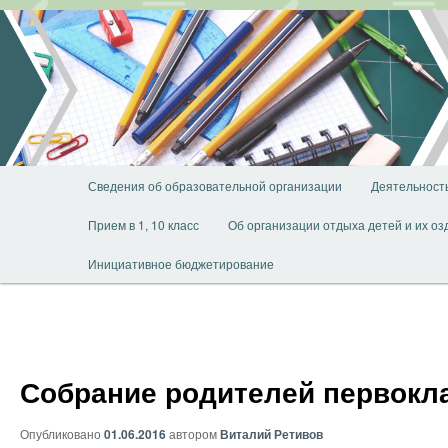
Перейти
к
основному
содержимому
Главное
Сведения об образовательной организации
Деятельност
меню
Прием в 1, 10 класс
Об организации отдыха детей и их о
Инициативное бюджетирование
Собрание родителей первокл
Опубликовано
01.06.2016
автором
Виталий Ретивов