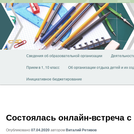
Перейти
к
основному
содержимому
Главное
Сведения об образовательной организации
Деятельност
меню
Прием в 1, 10 класс
Об организации отдыха детей и их о
Инициативное бюджетирование
Состоялась онлайн-встреча 
Опубликовано
07.04.2020
автором
Виталий Ретивов