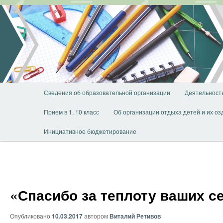
Перейти
к
основному
содержимому
Главное
Сведения об образовательной организации
Деятельност
меню
Прием в 1, 10 класс
Об организации отдыха детей и их о
Инициативное бюджетирование
«Спасибо за теплоту ваших с
Опубликовано
10.03.2017
автором
Виталий Ретивов