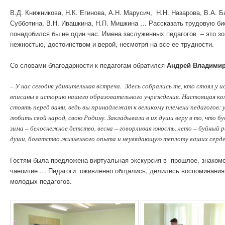
В.Д. Книжникова, Н.К. Егинова, А.Н. Марусич, Н.Н. Назарова, В.А. Б
Субботина, В.Н. Ивашкина, Н.П. Мишкина … Рассказать трудовую био
понадобился бы не один час. Имена заслуженных педагогов – это зо
нежностью, достоинством и верой, несмотря на все ее трудности.
Со словами благодарности к педагогам обратился
Андрей Владимир
– У нас сегодня удивительная встреча. Здесь собрались те, кто стоял у 
вписаны в историю нашего образовательного учреждения. Настоящая ко
стоять перед вами, ведь вы принадлежат к великому племени педагогов: 
любить свой народ, свою Родину. Закладывали в их души веру в то, что б
зима – белоснежное детство, весна – говорливая юность, лето – буйный р
души, богатство жизненного опыта и неувядающую теплоту ваших серде
Гостям была предложена виртуальная экскурсия в прошлое, знакомс
чаепитие … Педагоги оживленно общались, делились воспоминаниям
молодых педагогов.