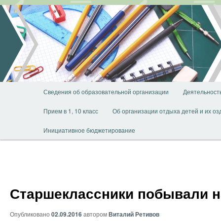
Перейти
к
основному
содержимому
Главное
Сведения об образовательной организации
Деятельност
меню
Прием в 1, 10 класс
Об организации отдыха детей и их о
Инициативное бюджетирование
Старшеклассники побывали н
Опубликовано
02.09.2016
автором
Виталий Ретивов