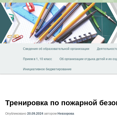
Перейти
к
основному
содержимому
Главное
Сведения об образовательной организации
Деятельност
меню
Прием в 1, 10 класс
Об организации отдыха детей и их о
Инициативное бюджетирование
Тренировка по пожарной безо
Опубликовано
20.09.2024
автором
Невзорова