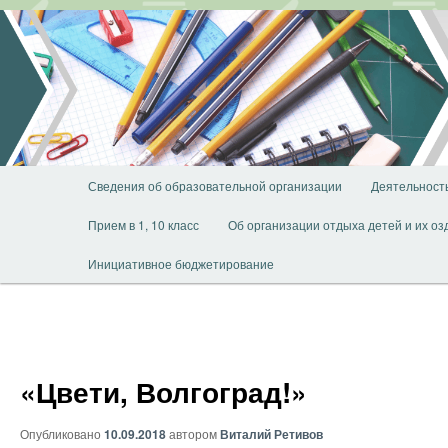
Перейти
к
основному
содержимому
Главное
Сведения об образовательной организации
Деятельност
меню
Прием в 1, 10 класс
Об организации отдыха детей и их о
Инициативное бюджетирование
«Цвети, Волгоград!»
Опубликовано
10.09.2018
автором
Виталий Ретивов