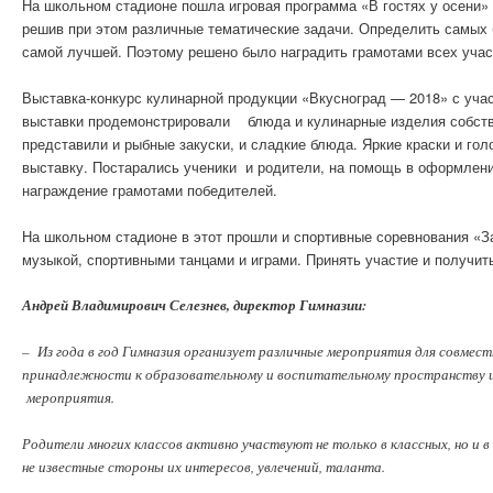
На школьном стадионе пошла игровая программа «В гостях у осени» 
решив при этом различные тематические задачи. Определить самых 
самой лучшей. Поэтому решено было наградить грамотами всех учас
Выставка-конкурс кулинарной продукции «Вкусноград — 2018» с учас
выставки продемонстрировали блюда и кулинарные изделия собствен
представили и рыбные закуски, и сладкие блюда. Яркие краски и го
выставку. Постарались ученики и родители, на помощь в оформлени
награждение грамотами победителей.
На школьном стадионе в этот прошли и спортивные соревнования «З
музыкой, спортивными танцами и играми. Принять участие и получит
Андрей Владимирович Селезнев, директор Гимназии:
– Из года в год Гимназия организует различные мероприятия для совмес
принадлежности к образовательному и воспитательному пространству ш
мероприятия.
Родители многих классов активно участвуют не только в классных, но и 
не известные стороны их интересов, увлечений, таланта.