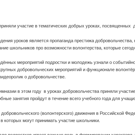
приняли участие в тематических добрых уроках, посвященных д
дения уроков является пропаганда престижа добровольчества, 
ние школьников про возможности волонтерства, которые сегод
едённых мероприятий подростки и молодежь узнали о событийном
крупных добровольческих мероприятий и функционале волонтёра
видеоролик о добровольчестве.
имназии в этом году в уроках добровольчества приняли участие
бные занятия пройдут в течение всего учебного года для учащи
 добровольческого (волонтерского) движения в Российской Феде
 в которых могут принимать участие школьники.
ля подростков играет важную роль в формировании характера, 