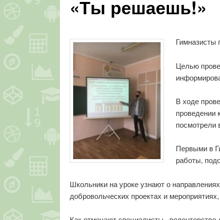
«Ты решаешь!»
Гимназисты 
Целью прове
информирова
В ходе пров
проведении 
посмотрели 
Первыми в Г
работы, подо
Школьники на уроке узнают о направлениях
добровольческих проектах и мероприятиях,
Как отмечают специалисты, волонтерство д