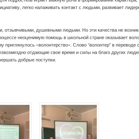
нициативу, легко налаживать контакт с людьми, развивает лиде
и, отзывчивыми, душевными людьми. Но эти качества не возник
процессе неоценимую помощь в школьной стране оказывает вол
у приглянулось «волонтерство». Слово “волонтер” в переводе с
звозмездно отдающие свое время и силы на благо других людей
овершать добрые поступки.