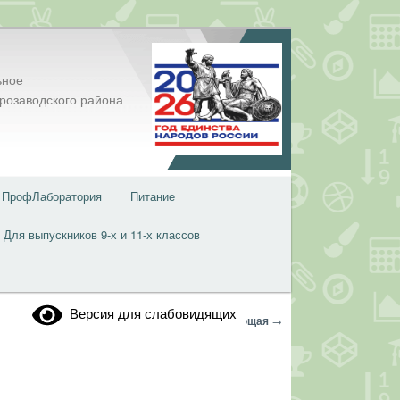
ьное
розаводского района
ПрофЛаборатория
Питание
Для выпускников 9-х и 11-х классов
Версия для слабовидящих
Навигация
←
Предыдущая
Следующая
→
по
записям