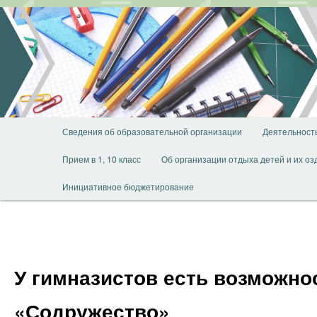
Перейти
к
основному
содержимому
Главное
Сведения об образовательной организации
Деятельност
меню
Прием в 1, 10 класс
Об организации отдыха детей и их о
Инициативное бюджетирование
У гимназистов есть возможно
«Содружество»