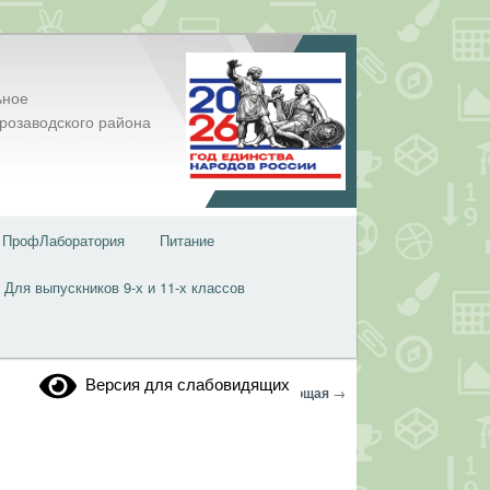
ьное
розаводского района
ПрофЛаборатория
Питание
Для выпускников 9-х и 11-х классов
Версия для слабовидящих
Навигация
←
Предыдущая
Следующая
→
по
записям