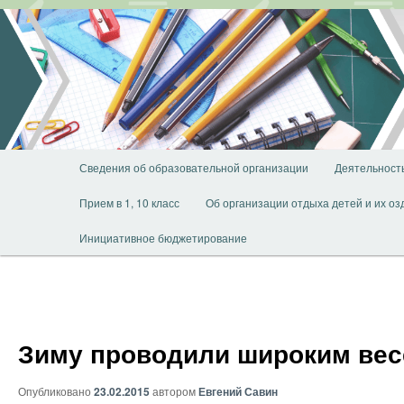
Перейти
к
основному
содержимому
Главное
Сведения об образовательной организации
Деятельност
меню
Прием в 1, 10 класс
Об организации отдыха детей и их о
Инициативное бюджетирование
Зиму проводили широким ве
Опубликовано
23.02.2015
автором
Евгений Савин