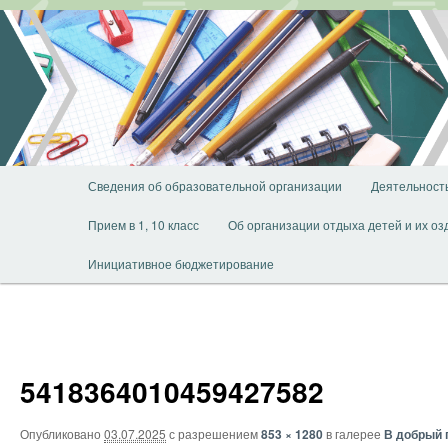
Перейти
к
основному
содержимому
Главное
Сведения об образовательной организации
Деятельност
меню
Прием в 1, 10 класс
Об организации отдыха детей и их о
Инициативное бюджетирование
5418364010459427582
Опубликовано
03.07.2025
с разрешением
853 × 1280
в галерее
В добрый 