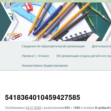
Перейти
к
основному
содержимому
Главное
Сведения об образовательной организации
Деятельност
меню
Прием в 1, 10 класс
Об организации отдыха детей и их о
Инициативное бюджетирование
5418364010459427585
Опубликовано
03.07.2025
с разрешением
853 × 1280
в галерее
В добрый 