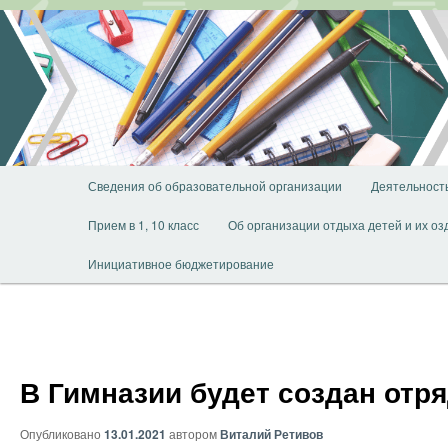
Перейти
к
основному
содержимому
Главное
Сведения об образовательной организации
Деятельност
меню
Прием в 1, 10 класс
Об организации отдыха детей и их о
Инициативное бюджетирование
В Гимназии будет создан отр
Опубликовано
13.01.2021
автором
Виталий Ретивов