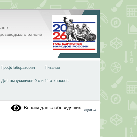
ьное
розаводского района
ПрофЛаборатория
Питание
Для выпускников 9-х и 11-х классов
Версия для слабовидящих
Навигация
←
Предыдущая
Следующая
→
по
записям