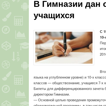
В Гимназии дан 
учащихся
С 1
10-
Пер
ито
201
Вто
языка на углубленном уровне) и 10-х класс
классов — обществознание, учащиеся 7-х к
Билеты для дифференцированного зачета б
директором Гимназии.
— Основной целью проведения промежуточн
образовательной программы, в том числе о