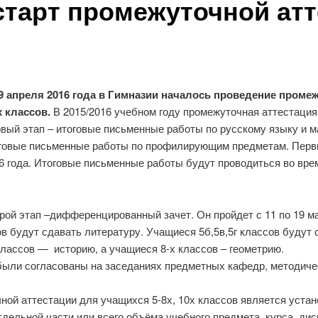
старт промежуточной ат
9 апреля 2016 года в Гимназии началось проведение промеж
х классов.
В 2015/2016 учебном году промежуточная аттестация 
вый этап – итоговые письменные работы по русскому языку и м
говые письменные работы по профилирующим предметам. Первый
6 года. Итоговые письменные работы будут проводиться во вре
рой этап –дифференцированный зачет. Он пройдет с 11 по 19 ма
ов будут сдавать литературу. Учащиеся 5б,5в,5г классов будут
лассов — историю, а учащиеся 8-х классов – геометрию.
ыли согласованы на заседаниях предметных кафедр, методиче
ой аттестации для учащихся 5-8х, 10х классов является устан
тдельной части или всего объёма учебного предмета, курса, д