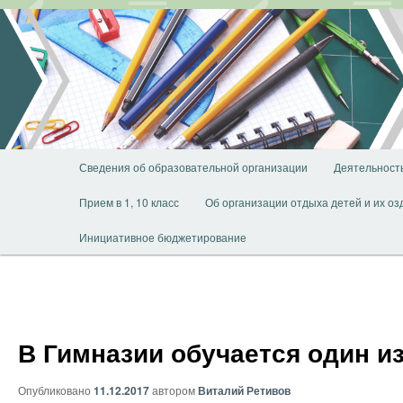
Перейти
к
основному
содержимому
Главное
Сведения об образовательной организации
Деятельност
меню
Прием в 1, 10 класс
Об организации отдыха детей и их о
Инициативное бюджетирование
В Гимназии обучается один и
Опубликовано
11.12.2017
автором
Виталий Ретивов