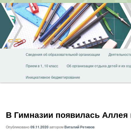
Перейти
к
основному
содержимому
Главное
Сведения об образовательной организации
Деятельност
меню
Прием в 1, 10 класс
Об организации отдыха детей и их о
Инициативное бюджетирование
В Гимназии появилась Аллея
Опубликовано
09.11.2020
автором
Виталий Ретивов