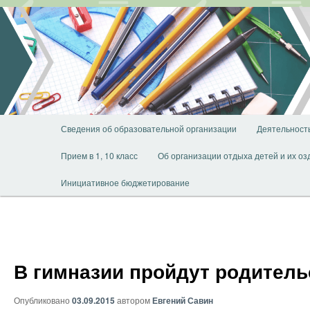
Перейти
к
основному
содержимому
Главное
Сведения об образовательной организации
Деятельност
меню
Прием в 1, 10 класс
Об организации отдыха детей и их о
Инициативное бюджетирование
В гимназии пройдут родитель
Опубликовано
03.09.2015
автором
Евгений Савин