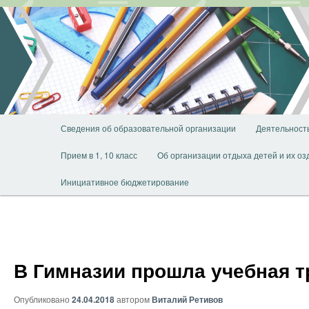
Перейти
к
основному
содержимому
Главное
Сведения об образовательной организации
Деятельност
меню
Прием в 1, 10 класс
Об организации отдыха детей и их о
Инициативное бюджетирование
В Гимназии прошла учебная т
Опубликовано
24.04.2018
автором
Виталий Ретивов