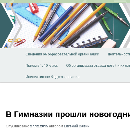
Перейти
к
основному
содержимому
Главное
Сведения об образовательной организации
Деятельност
меню
Прием в 1, 10 класс
Об организации отдыха детей и их о
Инициативное бюджетирование
В Гимназии прошли новогодн
Опубликовано
27.12.2015
автором
Евгений Савин