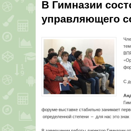
В Гимназии сост
управляющего с
Чле
тем
ВПР
«Ор
фор
С д
Ан
Гим
форуме-выставке стабильно занимает перво
определенной степени – для нас это знак
В завершении работы директор Гимназии от