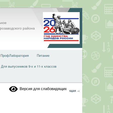
ьное
розаводского района
ПрофЛаборатория
Питание
Для выпускников 9-х и 11-х классов
Версия для слабовидящих
Навигация
←
Предыдущая
Следующая
→
по
записям