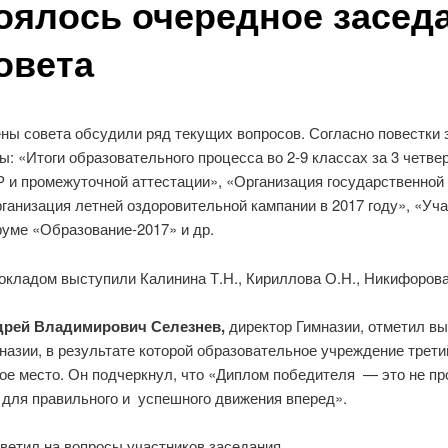
оялось очередное засед
овета
ны совета обсудили ряд текущих вопросов. Согласно повестк
ы: «Итоги образовательного процесса во 2-9 классах за 3 четве
 и промежуточной аттестации», «Организация государственной и
ганизация летней оздоровительной кампании в 2017 году», «Уч
уме «Образование-2017» и др.
окладом выступили Калинина Т.Н., Кириллова О.Н., Никифорова
дрей Владимирович Селезнев,
директор Гимназии, отметил вы
назии, в результате которой образовательное учреждение трет
е место. Он подчеркнул, что «Диплом победителя — это не пр
 для правильного и успешного движения вперед».
ветил на вопросы участников заседания.