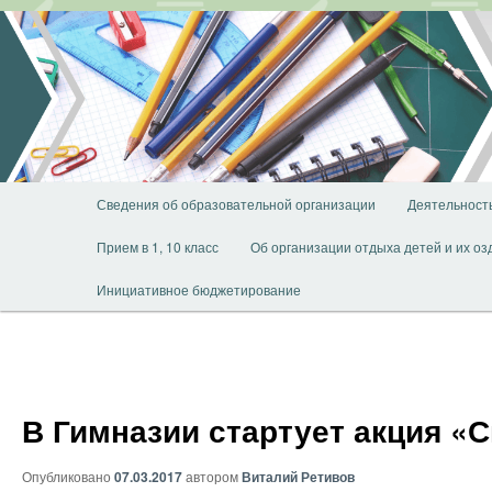
Перейти
к
основному
содержимому
Главное
Сведения об образовательной организации
Деятельност
меню
Прием в 1, 10 класс
Об организации отдыха детей и их о
Инициативное бюджетирование
В Гимназии стартует акция «
Опубликовано
07.03.2017
автором
Виталий Ретивов