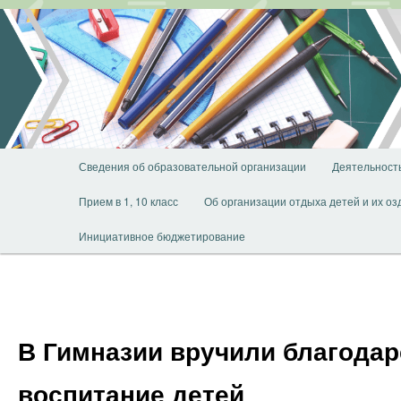
Перейти
к
основному
содержимому
Главное
Сведения об образовательной организации
Деятельност
меню
Прием в 1, 10 класс
Об организации отдыха детей и их о
Инициативное бюджетирование
В Гимназии вручили благода
воспитание детей